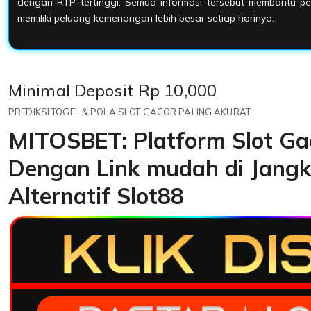
dengan RTP tertinggi. Semua informasi tersebut membantu p
memiliki peluang kemenangan lebih besar setiap harinya.
Price:
Minimal Deposit Rp 10,000
PREDIKSI TOGEL & POLA SLOT GACOR PALING AKURAT
MITOSBET: Platform Slot Gac
Dengan Link mudah di Jang
Alternatif Slot88