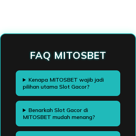
Loading...
FAQ MITOSBET
Kenapa MITOSBET wajib jadi
pilihan utama Slot Gacor?
Benarkah Slot Gacor di
MITOSBET mudah menang?