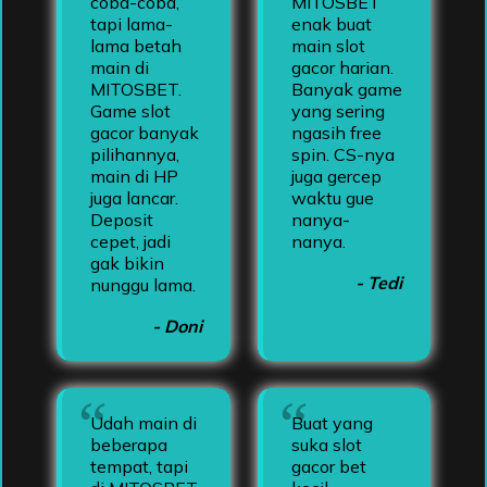
coba-coba,
MITOSBET
tapi lama-
enak buat
lama betah
main slot
main di
gacor harian.
MITOSBET.
Banyak game
Game slot
yang sering
gacor banyak
ngasih free
pilihannya,
spin. CS-nya
main di HP
juga gercep
juga lancar.
waktu gue
Deposit
nanya-
cepet, jadi
nanya.
gak bikin
- Tedi
nunggu lama.
- Doni
Udah main di
Buat yang
beberapa
suka slot
tempat, tapi
gacor bet